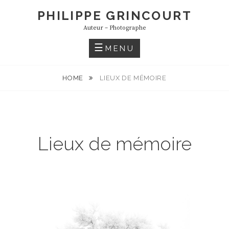
S
PHILIPPE GRINCOURT
k
Auteur – Photographe
i
p
MENU
t
o
HOME
LIEUX DE MÉMOIRE
c
o
n
t
Lieux de mémoire
e
n
t